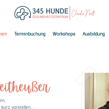
eam
Terminbuchung
Workshops
Ausbildung
eitheußer
en,
rz vorstellen.....