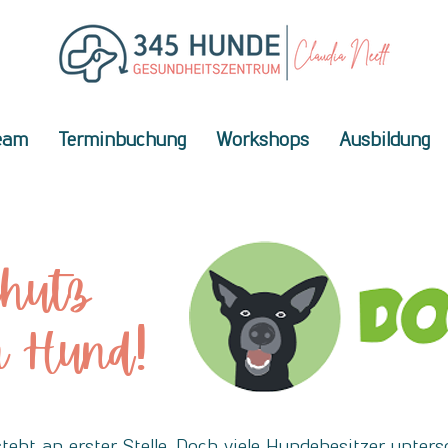
eam
Terminbuchung
Workshops
Ausbildung
chutz
 Hund!
eht an erster Stelle. Doch viele Hundebesitzer unters