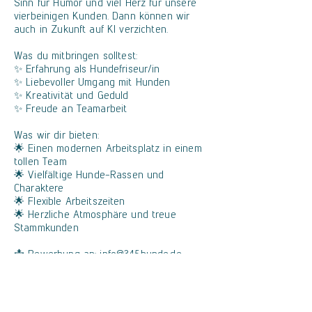
Sinn für Humor und viel Herz für unsere
vierbeinigen Kunden. Dann können wir
auch in Zukunft auf KI verzichten.
Was du mitbringen solltest:
✨ Erfahrung als Hundefriseur/in
✨ Liebevoller Umgang mit Hunden
✨ Kreativität und Geduld
✨ Freude an Teamarbeit
Was wir dir bieten:
🌟 Einen modernen Arbeitsplatz in einem
tollen Team
🌟 Vielfältige Hunde-Rassen und
Charaktere
🌟 Flexible Arbeitszeiten
🌟 Herzliche Atmosphäre und treue
Stammkunden
📩 Bewerbung an: info@345hunde.de
📞 Für Fragen: 02196 8860722
Klingt gut? Bewirb dich jetzt!
Wir freuen uns darauf dich