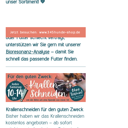
unser Sortiment! 💚
Wenn Ihr Hund empfindlich reagiert
Jetzt besuchen: www.345hunde-shop.de
oder Futter schlecht verträgt,
unterstützen wir Sie gern mit unserer
Bioresonanz-Analyse
– damit Sie
schnell das passende Futter finden.
Krallenschneiden für den guten Zweck
Bisher haben wir das Krallenschneiden
kostenlos angeboten – ab sofort