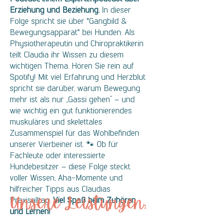
Erziehung und Beziehung.
In dieser
Folge spricht sie über "Gangbild &
Bewegungsapparat" bei Hunden. Als
Physiotherapeutin und Chiropraktikerin
teilt Claudia ihr Wissen zu diesem
wichtigen Thema. Hören Sie rein auf
Spotify! Mit viel Erfahrung und Herzblut
spricht sie darüber, warum Bewegung
mehr ist als nur „Gassi gehen“ – und
wie wichtig ein gut funktionierendes
muskuläres und skelettales
Zusammenspiel für das Wohlbefinden
unserer Vierbeiner ist. 🐾 Ob für
Fachleute oder interessierte
Hundebesitzer – diese Folge steckt
voller Wissen, Aha-Momente und
hilfreicher Tipps aus Claudias
Unsere Leistungen:
Praxisalltag.
Viel Spaß beim Zuhören
und Lernen!